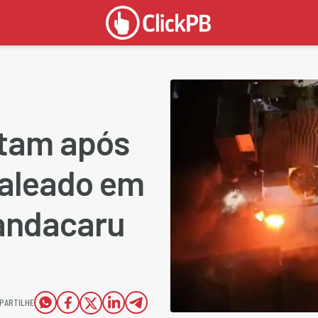
stam após
baleado em
andacaru
PARTILHE