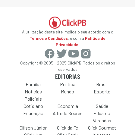
A utilização deste site implica o seu acordo com o
Termos e Condições
, e com a
Política de
Privacidade
.
Copyright © 2005 - 2025 ClickPB. Todos os direitos
reservados.
EDITORIAS
Paraíba
Política
Brasil
Notícias
Mundo
Esporte
Policiais
Cotidiano
Economia
Saúde
Educação
Alfredo Soares
Eduardo
Varandas
Clilson Júnior
Click da Fé
Click Gourmet
Click Jus
Click Geek
Nocaute