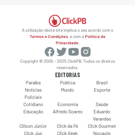
A utilização deste site implica o seu acordo com o
Termos e Condições
, e com a
Política de
Privacidade
.
Copyright © 2005 - 2025 ClickPB. Todos os direitos
reservados.
EDITORIAS
Paraíba
Política
Brasil
Notícias
Mundo
Esporte
Policiais
Cotidiano
Economia
Saúde
Educação
Alfredo Soares
Eduardo
Varandas
Clilson Júnior
Click da Fé
Click Gourmet
Click Jus
Click Geek
Nocaute