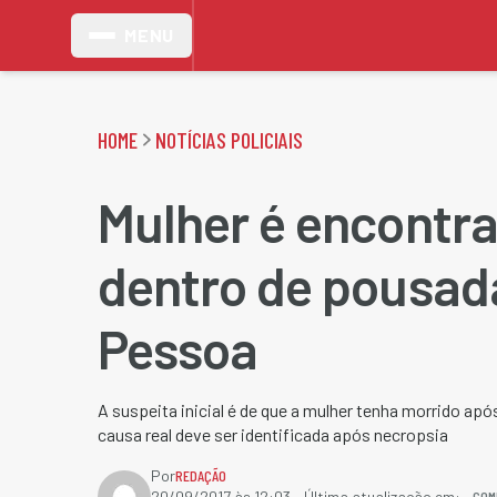
MENU
HOME
NOTÍCIAS POLICIAIS
Mulher é encontr
dentro de pousad
Pessoa
A suspeita inicial é de que a mulher tenha morrido apó
causa real deve ser identificada após necropsia
Por
REDAÇÃO
COM
20/09/2017 às 12:03
- Última atualização em: