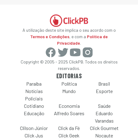
A utilização deste site implica o seu acordo com o
Termos e Condições
, e com a
Política de
Privacidade
.
Copyright © 2005 - 2025 ClickPB. Todos os direitos
reservados.
EDITORIAS
Paraíba
Política
Brasil
Notícias
Mundo
Esporte
Policiais
Cotidiano
Economia
Saúde
Educação
Alfredo Soares
Eduardo
Varandas
Clilson Júnior
Click da Fé
Click Gourmet
Click Jus
Click Geek
Nocaute