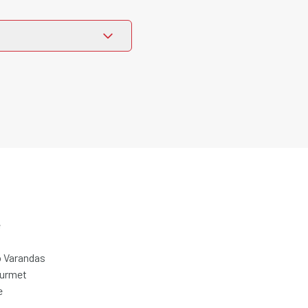
e
 Varandas
ourmet
e