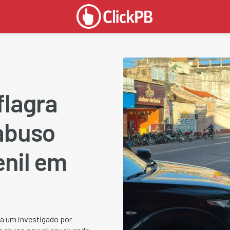
flagra
abuso
enil em
a um investigado por