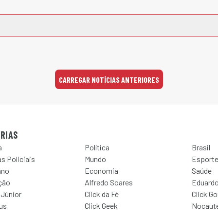
CARREGAR NOTÍCIAS ANTERIORES
RIAS
a
Política
Brasil
s Policiais
Mundo
Esport
ano
Economia
Saúde
ção
Alfredo Soares
Eduardo
 Júnior
Click da Fé
Click G
Jus
Click Geek
Nocaut