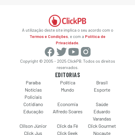
A utilização deste site implica o seu acordo com o
Termos e Condições
, e com a
Política de
Privacidade
.
Copyright © 2005 - 2025 ClickPB. Todos os direitos
reservados.
EDITORIAS
Paraíba
Política
Brasil
Notícias
Mundo
Esporte
Policiais
Cotidiano
Economia
Saúde
Educação
Alfredo Soares
Eduardo
Varandas
Clilson Júnior
Click da Fé
Click Gourmet
Click Jus
Click Geek
Nocaute