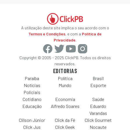
A utilização deste site implica o seu acordo com o
Termos e Condições
, e com a
Política de
Privacidade
.
Copyright © 2005 - 2025 ClickPB. Todos os direitos
reservados.
EDITORIAS
Paraíba
Política
Brasil
Notícias
Mundo
Esporte
Policiais
Cotidiano
Economia
Saúde
Educação
Alfredo Soares
Eduardo
Varandas
Clilson Júnior
Click da Fé
Click Gourmet
Click Jus
Click Geek
Nocaute