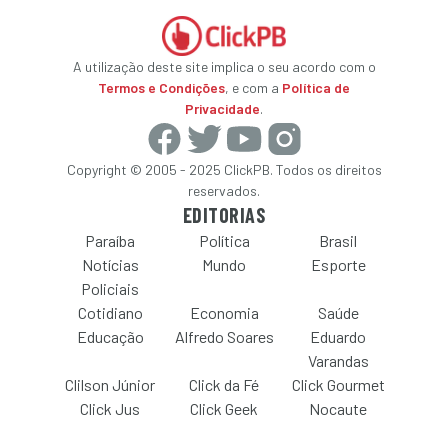
A utilização deste site implica o seu acordo com o
Termos e Condições
, e com a
Política de
Privacidade
.
Copyright © 2005 - 2025 ClickPB. Todos os direitos
reservados.
EDITORIAS
Paraíba
Política
Brasil
Notícias
Mundo
Esporte
Policiais
Cotidiano
Economia
Saúde
Educação
Alfredo Soares
Eduardo
Varandas
Clilson Júnior
Click da Fé
Click Gourmet
Click Jus
Click Geek
Nocaute