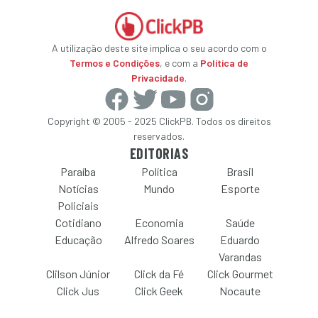
A utilização deste site implica o seu acordo com o
Termos e Condições
, e com a
Política de
Privacidade
.
Copyright © 2005 - 2025 ClickPB. Todos os direitos
reservados.
EDITORIAS
Paraíba
Política
Brasil
Notícias
Mundo
Esporte
Policiais
Cotidiano
Economia
Saúde
Educação
Alfredo Soares
Eduardo
Varandas
Clilson Júnior
Click da Fé
Click Gourmet
Click Jus
Click Geek
Nocaute