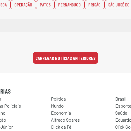
SSOA
OPERAÇÃO
PATOS
PERNAMBUCO
PRISÃO
SÃO JOSÉ DO
CARREGAR NOTÍCIAS ANTERIORES
RIAS
a
Política
Brasil
s Policiais
Mundo
Esport
ano
Economia
Saúde
ção
Alfredo Soares
Eduardo
 Júnior
Click da Fé
Click G