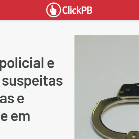
olicial e
 suspeitas
as e
 e em