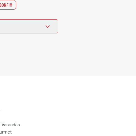
 BONFIM
e
 Varandas
ourmet