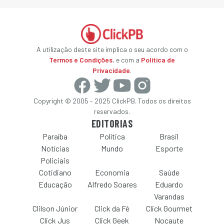
A utilização deste site implica o seu acordo com o
Termos e Condições
, e com a
Política de
Privacidade
.
Copyright © 2005 - 2025 ClickPB. Todos os direitos
reservados.
EDITORIAS
Paraíba
Política
Brasil
Notícias
Mundo
Esporte
Policiais
Cotidiano
Economia
Saúde
Educação
Alfredo Soares
Eduardo
Varandas
Clilson Júnior
Click da Fé
Click Gourmet
Click Jus
Click Geek
Nocaute