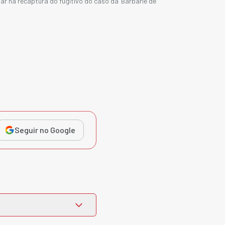
iar na recaptura do fugitivo do caso da ‘Barbárie de
Seguir no Google