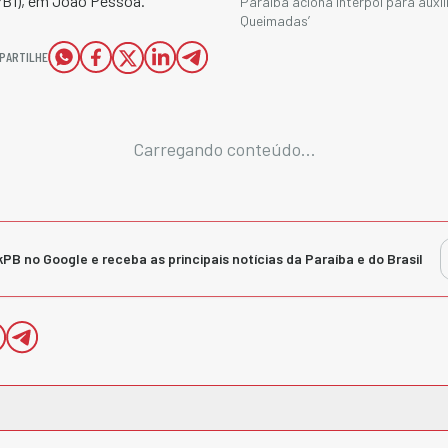
PB1), em João Pessoa.
Paraíba aciona Interpol para auxil
Queimadas’
PARTILHE
Carregando conteúdo...
kPB no Google e receba as principais notícias da Paraíba e do Brasil