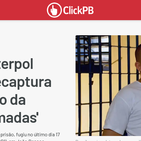
terpol
recaptura
so da
madas'
risão, fugiu no último dia 17