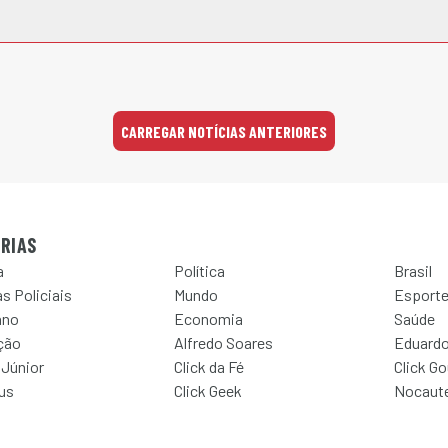
CARREGAR NOTÍCIAS ANTERIORES
RIAS
a
Política
Brasil
s Policiais
Mundo
Esport
ano
Economia
Saúde
ção
Alfredo Soares
Eduardo
 Júnior
Click da Fé
Click G
Jus
Click Geek
Nocaut