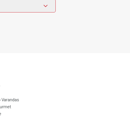
e
 Varandas
ourmet
e