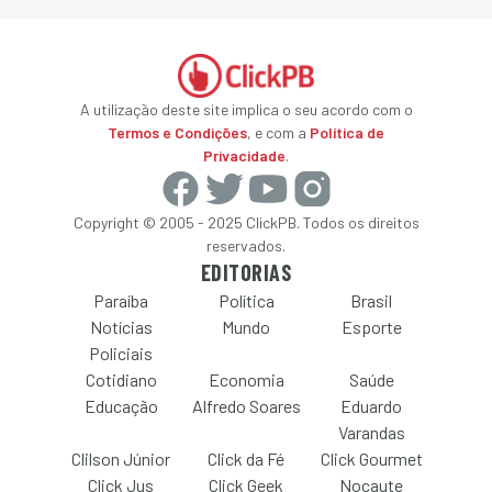
A utilização deste site implica o seu acordo com o
Termos e Condições
, e com a
Política de
Privacidade
.
Copyright © 2005 - 2025 ClickPB. Todos os direitos
reservados.
EDITORIAS
Paraíba
Política
Brasil
Notícias
Mundo
Esporte
Policiais
Cotidiano
Economia
Saúde
Educação
Alfredo Soares
Eduardo
Varandas
Clilson Júnior
Click da Fé
Click Gourmet
Click Jus
Click Geek
Nocaute