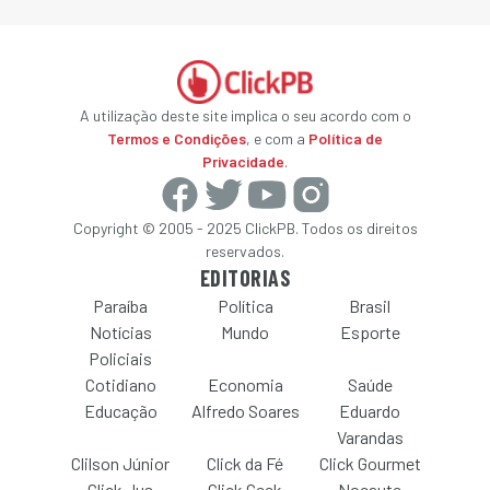
A utilização deste site implica o seu acordo com o
Termos e Condições
, e com a
Política de
Privacidade
.
Copyright © 2005 - 2025 ClickPB. Todos os direitos
reservados.
EDITORIAS
Paraíba
Política
Brasil
Notícias
Mundo
Esporte
Policiais
Cotidiano
Economia
Saúde
Educação
Alfredo Soares
Eduardo
Varandas
Clilson Júnior
Click da Fé
Click Gourmet
Click Jus
Click Geek
Nocaute