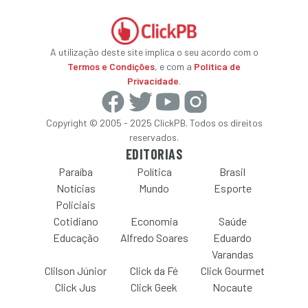
A utilização deste site implica o seu acordo com o
Termos e Condições
, e com a
Política de
Privacidade
.
Copyright © 2005 - 2025 ClickPB. Todos os direitos
reservados.
EDITORIAS
Paraíba
Política
Brasil
Notícias
Mundo
Esporte
Policiais
Cotidiano
Economia
Saúde
Educação
Alfredo Soares
Eduardo
Varandas
Clilson Júnior
Click da Fé
Click Gourmet
Click Jus
Click Geek
Nocaute