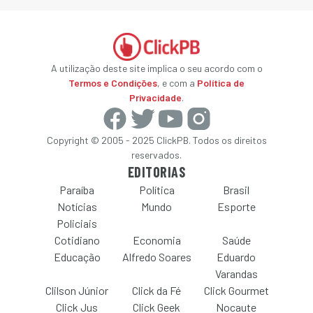
A utilização deste site implica o seu acordo com o
Termos e Condições
, e com a
Política de
Privacidade
.
Copyright © 2005 - 2025 ClickPB. Todos os direitos
reservados.
EDITORIAS
Paraíba
Política
Brasil
Notícias
Mundo
Esporte
Policiais
Cotidiano
Economia
Saúde
Educação
Alfredo Soares
Eduardo
Varandas
Clilson Júnior
Click da Fé
Click Gourmet
Click Jus
Click Geek
Nocaute