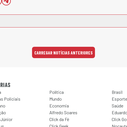
CARREGAR NOTÍCIAS ANTERIORES
RIAS
a
Política
Brasil
s Policiais
Mundo
Esport
ano
Economia
Saúde
ção
Alfredo Soares
Eduardo
 Júnior
Click da Fé
Click G
Jus
Click Geek
Nocaut