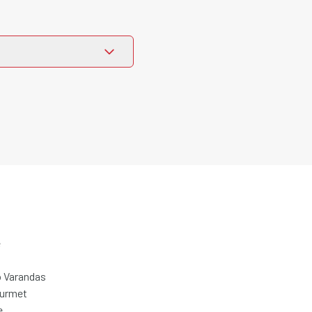
e
 Varandas
ourmet
e