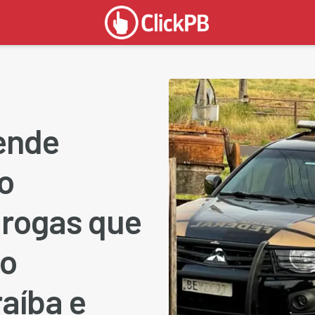
rende
o
drogas que
do
aíba e