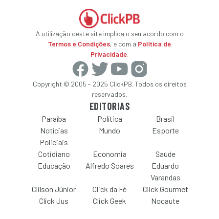
A utilização deste site implica o seu acordo com o
Termos e Condições
, e com a
Política de
Privacidade
.
Copyright © 2005 - 2025 ClickPB. Todos os direitos
reservados.
EDITORIAS
Paraíba
Política
Brasil
Notícias
Mundo
Esporte
Policiais
Cotidiano
Economia
Saúde
Educação
Alfredo Soares
Eduardo
Varandas
Clilson Júnior
Click da Fé
Click Gourmet
Click Jus
Click Geek
Nocaute