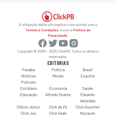
A utilização deste site implica o seu acordo com o
Termos e Condições
, e com a
Política de
Privacidade
.
Copyright © 2005 - 2025 ClickPB. Todos os direitos
reservados.
EDITORIAS
Paraíba
Política
Brasil
Notícias
Mundo
Esporte
Policiais
Cotidiano
Economia
Saúde
Educação
Alfredo Soares
Eduardo
Varandas
Clilson Júnior
Click da Fé
Click Gourmet
Click Jus
Click Geek
Nocaute