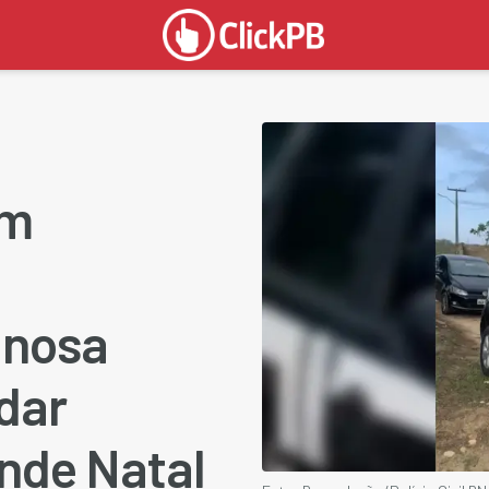
em
inosa
dar
nde Natal