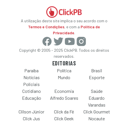
A utilização deste site implica o seu acordo com o
Termos e Condições
, e com a
Política de
Privacidade
.
Copyright © 2005 - 2025 ClickPB. Todos os direitos
reservados.
EDITORIAS
Paraíba
Política
Brasil
Notícias
Mundo
Esporte
Policiais
Cotidiano
Economia
Saúde
Educação
Alfredo Soares
Eduardo
Varandas
Clilson Júnior
Click da Fé
Click Gourmet
Click Jus
Click Geek
Nocaute