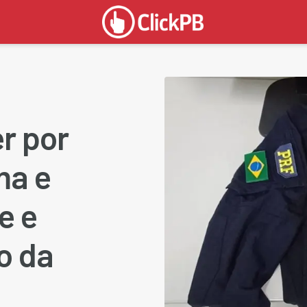
r por
ma e
e e
o da