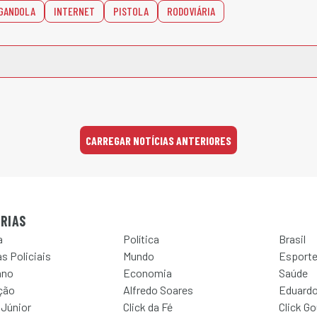
GANDOLA
INTERNET
PISTOLA
RODOVIÁRIA
CARREGAR NOTÍCIAS ANTERIORES
RIAS
a
Política
Brasil
s Policiais
Mundo
Esport
ano
Economia
Saúde
ção
Alfredo Soares
Eduardo
 Júnior
Click da Fé
Click G