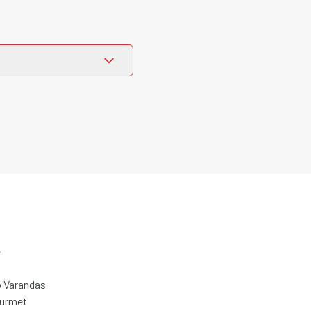
e
 Varandas
ourmet