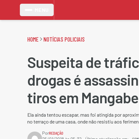
MENU
HOME
NOTÍCIAS POLICIAIS
Suspeita de tráfi
drogas é assassi
tiros em Mangabe
Ela ainda tentou escapar, mas foi atingida por aprox
no terraço de uma casa, onde não resistiu aos ferime
Por
REDAÇÃO
COM
25/01/2018 às 05:32
- Última atualização em: