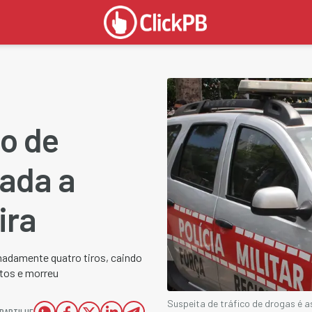
co de
nada a
ira
imadamente quatro tiros, caindo
ntos e morreu
Suspeita de tráfico de drogas é 
PARTILHE