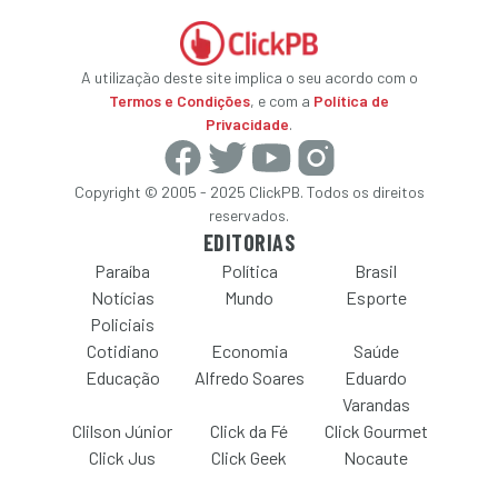
A utilização deste site implica o seu acordo com o
Termos e Condições
, e com a
Política de
Privacidade
.
Copyright © 2005 - 2025 ClickPB. Todos os direitos
reservados.
EDITORIAS
Paraíba
Política
Brasil
Notícias
Mundo
Esporte
Policiais
Cotidiano
Economia
Saúde
Educação
Alfredo Soares
Eduardo
Varandas
Clilson Júnior
Click da Fé
Click Gourmet
Click Jus
Click Geek
Nocaute