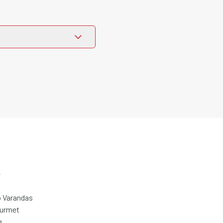
e
 Varandas
ourmet
e