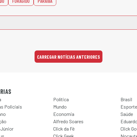
DO
FORAGIDO
PARAÍBA
CARREGAR NOTÍCIAS ANTERIORES
RIAS
a
Política
Brasil
s Policiais
Mundo
Esport
ano
Economia
Saúde
ção
Alfredo Soares
Eduardo
 Júnior
Click da Fé
Click G
Jus
Click Geek
Nocaut