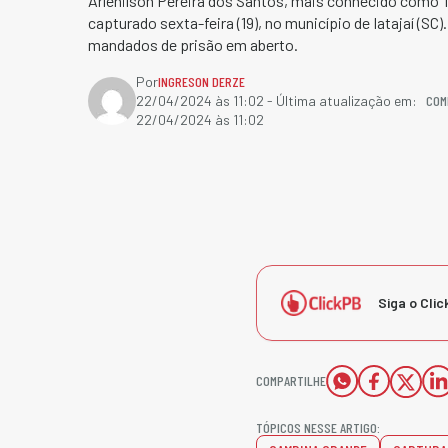
Arlenilson Pereira dos Santos, mais conhecido como ‘N
capturado sexta-feira (19), no município de Iatajaí (SC)
mandados de prisão em aberto.
Por
INGRESON DERZE
COM
22/04/2024 às 11:02
- Última atualização em:
22/04/2024 às 11:02
Siga o Clic
COMPARTILHE
TÓPICOS NESSE ARTIGO: