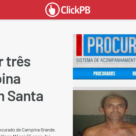
 três
ina
m Santa
procurado de Campina Grande.