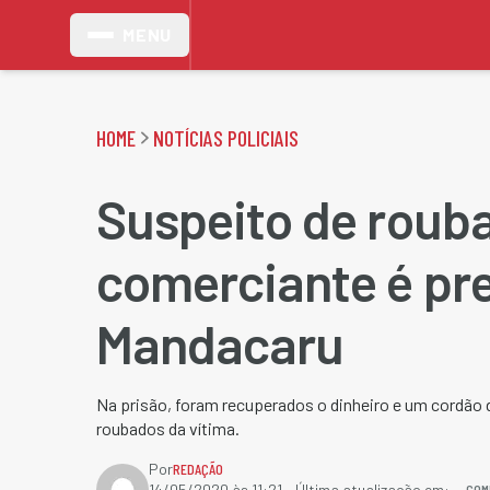
MENU
HOME
NOTÍCIAS POLICIAIS
Suspeito de roub
comerciante é pr
Mandacaru
Na prisão, foram recuperados o dinheiro e um cordão 
roubados da vítima.
Por
REDAÇÃO
COM
14/05/2020 às 11:21
- Última atualização em: