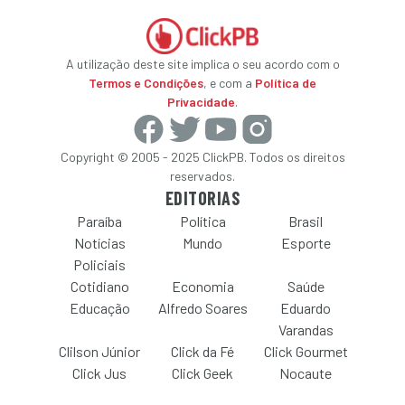
A utilização deste site implica o seu acordo com o
Termos e Condições
, e com a
Política de
Privacidade
.
Copyright © 2005 - 2025 ClickPB. Todos os direitos
reservados.
EDITORIAS
Paraíba
Política
Brasil
Notícias
Mundo
Esporte
Policiais
Cotidiano
Economia
Saúde
Educação
Alfredo Soares
Eduardo
Varandas
Clilson Júnior
Click da Fé
Click Gourmet
Click Jus
Click Geek
Nocaute