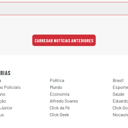
CARREGAR NOTÍCIAS ANTERIORES
RIAS
a
Política
Brasil
s Policiais
Mundo
Esport
ano
Economia
Saúde
ção
Alfredo Soares
Eduardo
 Júnior
Click da Fé
Click G
Jus
Click Geek
Nocaut