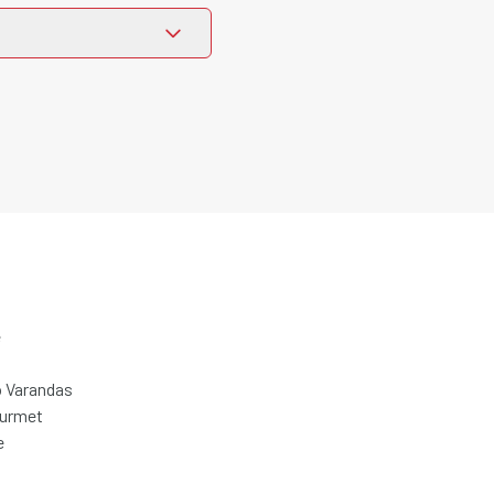
e
 Varandas
ourmet
e