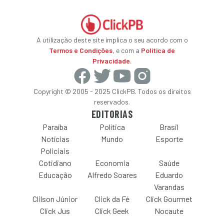
A utilização deste site implica o seu acordo com o
Termos e Condições
, e com a
Política de
Privacidade
.
Copyright © 2005 - 2025 ClickPB. Todos os direitos
reservados.
EDITORIAS
Paraíba
Política
Brasil
Notícias
Mundo
Esporte
Policiais
Cotidiano
Economia
Saúde
Educação
Alfredo Soares
Eduardo
Varandas
Clilson Júnior
Click da Fé
Click Gourmet
Click Jus
Click Geek
Nocaute