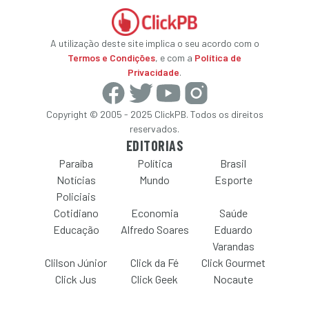
A utilização deste site implica o seu acordo com o
Termos e Condições
, e com a
Política de
Privacidade
.
Copyright © 2005 - 2025 ClickPB. Todos os direitos
reservados.
EDITORIAS
Paraíba
Política
Brasil
Notícias
Mundo
Esporte
Policiais
Cotidiano
Economia
Saúde
Educação
Alfredo Soares
Eduardo
Varandas
Clilson Júnior
Click da Fé
Click Gourmet
Click Jus
Click Geek
Nocaute