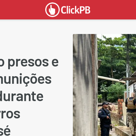
o presos e
munições
durante
rros
sé