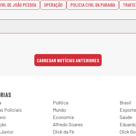
IVIL DE JOÃO PESSOA
OPERAÇÃO
POLICIA CIVIL DA PARAIBA
TRAFIC
CARREGAR NOTÍCIAS ANTERIORES
RIAS
a
Política
Brasil
s Policiais
Mundo
Esport
ano
Economia
Saúde
ção
Alfredo Soares
Eduardo
 Júnior
Click da Fé
Click G