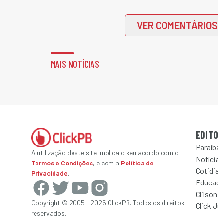
VER COMENTÁRIOS
MAIS NOTÍCIAS
EDITO
Paraíb
A utilização deste site implica o seu acordo com o
Notícia
Termos e Condições
, e com a
Política de
Cotidi
Privacidade
.
Educa
Clilson
Copyright © 2005 - 2025 ClickPB. Todos os direitos
Click 
reservados.