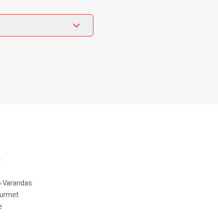
e
 Varandas
ourmet
e