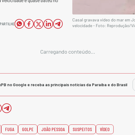
a velocidade e quase bateu no
Casal gravava vídeo do mar em Jo
PARTILHE
velocidade - Foto: Reprodução/Ví
Carregando conteúdo...
kPB no Google e receba as principais notícias da Paraíba e do Brasil
FUGA
GOLPE
JOÃO PESSOA
SUSPEITOS
VÍDEO