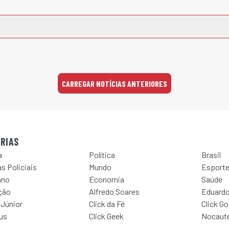
CARREGAR NOTÍCIAS ANTERIORES
RIAS
a
Política
Brasil
s Policiais
Mundo
Esport
ano
Economia
Saúde
ção
Alfredo Soares
Eduardo
 Júnior
Click da Fé
Click G
Jus
Click Geek
Nocaut