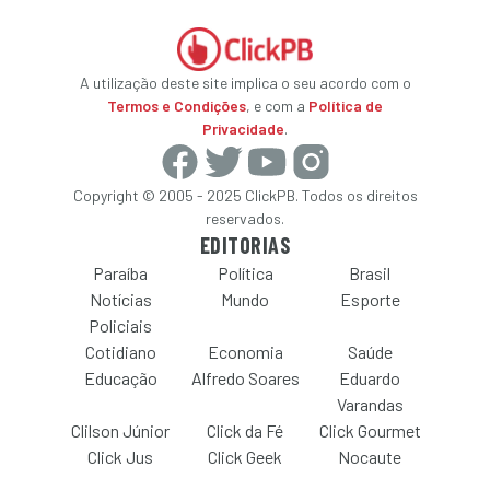
A utilização deste site implica o seu acordo com o
Termos e Condições
, e com a
Política de
Privacidade
.
Copyright © 2005 - 2025 ClickPB. Todos os direitos
reservados.
EDITORIAS
Paraíba
Política
Brasil
Notícias
Mundo
Esporte
Policiais
Cotidiano
Economia
Saúde
Educação
Alfredo Soares
Eduardo
Varandas
Clilson Júnior
Click da Fé
Click Gourmet
Click Jus
Click Geek
Nocaute