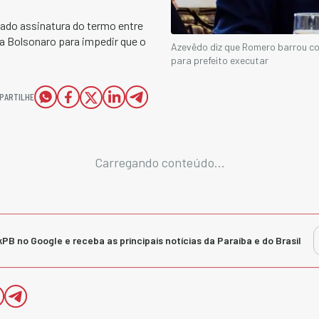
rcado assinatura do termo entre
 a Bolsonaro para impedir que o
Azevêdo diz que Romero barrou c
para prefeito executar
PARTILHE
Carregando conteúdo...
kPB no Google e receba as principais notícias da Paraíba e do Brasil