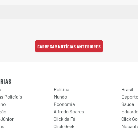
CARREGAR NOTÍCIAS ANTERIORES
RIAS
a
Política
Brasil
s Policiais
Mundo
Esport
ano
Economia
Saúde
ção
Alfredo Soares
Eduardo
 Júnior
Click da Fé
Click G
Jus
Click Geek
Nocaut