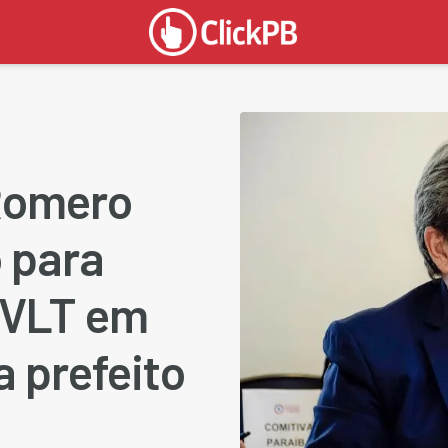
Romero
 para
 VLT em
a prefeito