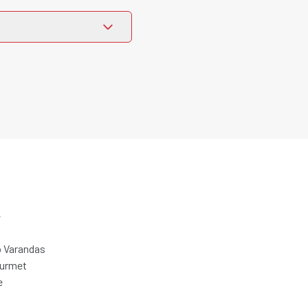
e
 Varandas
ourmet
e