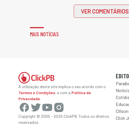
VER COMENTÁRIOS
MAIS NOTÍCIAS
EDITO
Paraíb
A utilização deste site implica o seu acordo com o
Notícia
Termos e Condições
, e com a
Política de
Cotidi
Privacidade
.
Educa
Clilson
Copyright © 2005 - 2025 ClickPB. Todos os direitos
Click 
reservados.