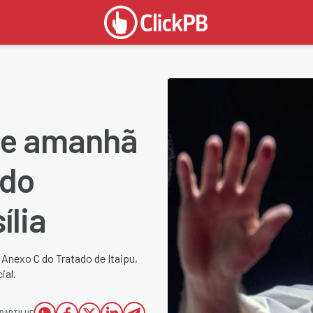
ne amanhã
 do
ília
Anexo C do Tratado de Itaipu,
ial.
PARTILHE