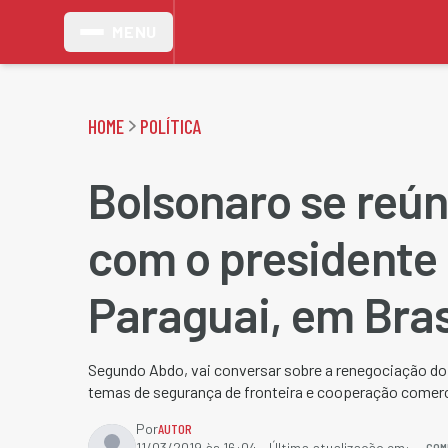
MENU
HOME
POLÍTICA
Bolsonaro se reú
com o presidente
Paraguai, em Bras
Segundo Abdo, vai conversar sobre a renegociação do 
temas de segurança de fronteira e cooperação comerc
Por
AUTOR
COM
11/03/2019 às 16:04
- Última atualização em: