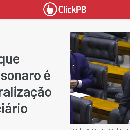
 que
lsonaro é
ralização
iário
Cabo Gilberto minimiza áudio com 