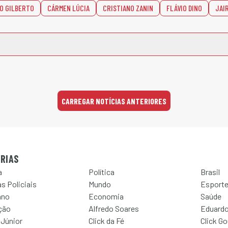
O GILBERTO
CÁRMEN LÚCIA
CRISTIANO ZANIN
FLÁVIO DINO
JAI
CARREGAR NOTÍCIAS ANTERIORES
RIAS
a
Política
Brasil
s Policiais
Mundo
Esport
ano
Economia
Saúde
ção
Alfredo Soares
Eduardo
 Júnior
Click da Fé
Click G