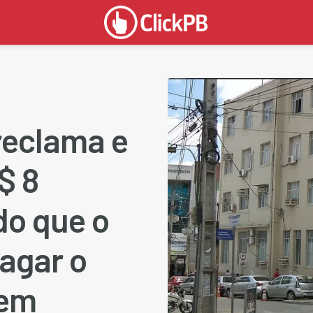
reclama e
$ 8
do que o
agar o
gem