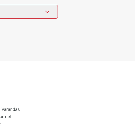
e
 Varandas
ourmet
e