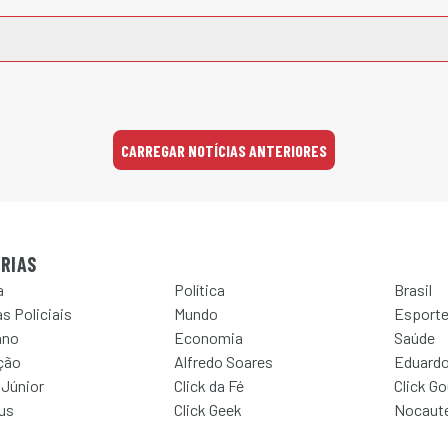
CARREGAR NOTÍCIAS ANTERIORES
RIAS
a
Política
Brasil
s Policiais
Mundo
Esport
ano
Economia
Saúde
ção
Alfredo Soares
Eduardo
 Júnior
Click da Fé
Click G
Jus
Click Geek
Nocaut