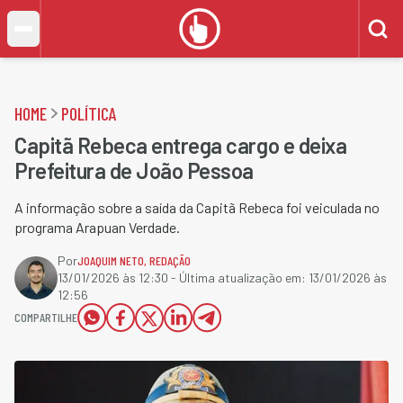
HOME
POLÍTICA
Capitã Rebeca entrega cargo e deixa
Prefeitura de João Pessoa
A informação sobre a saída da Capitã Rebeca foi veiculada no
programa Arapuan Verdade.
Por
JOAQUIM NETO
,
REDAÇÃO
13/01/2026 às 12:30
- Última atualização em:
13/01/2026 às
12:56
COMPARTILHE