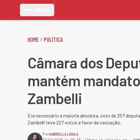
MENU
HOME
POLÍTICA
Câmara dos Depu
mantém mandato 
Zambelli
Era necessário a maioria absoluta, voto de 257 deput
Zambelli teve 227 votos a favor da cassação.
Por
GABRIELLA LOIOLA
COM
11/12/2025 às 06:35
- Última atualização em: