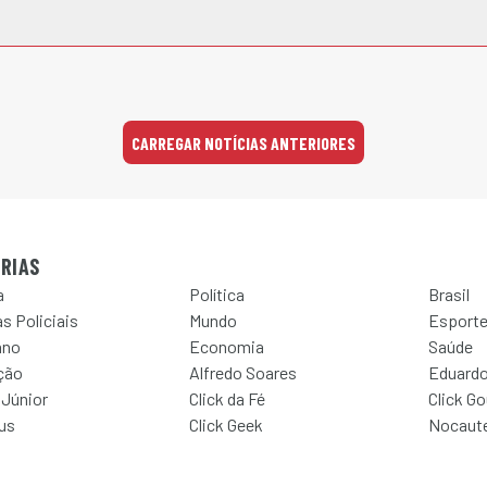
CARREGAR NOTÍCIAS ANTERIORES
RIAS
a
Política
Brasil
s Policiais
Mundo
Esport
ano
Economia
Saúde
ção
Alfredo Soares
Eduardo
 Júnior
Click da Fé
Click G
Jus
Click Geek
Nocaut