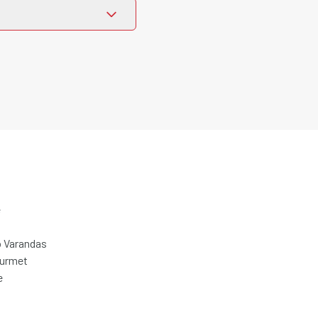
e
 Varandas
ourmet
e