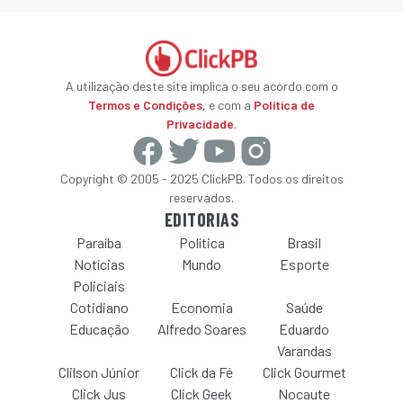
A utilização deste site implica o seu acordo com o
Termos e Condições
, e com a
Política de
Privacidade
.
Copyright © 2005 - 2025 ClickPB. Todos os direitos
reservados.
EDITORIAS
Paraíba
Política
Brasil
Notícias
Mundo
Esporte
Policiais
Cotidiano
Economia
Saúde
Educação
Alfredo Soares
Eduardo
Varandas
Clilson Júnior
Click da Fé
Click Gourmet
Click Jus
Click Geek
Nocaute