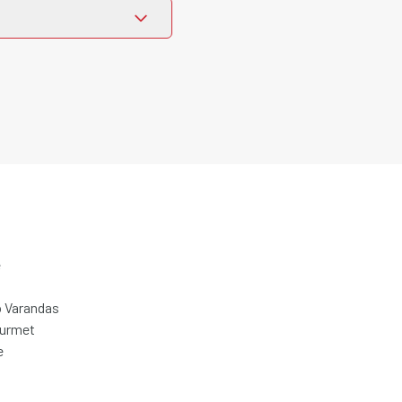
e
 Varandas
ourmet
e