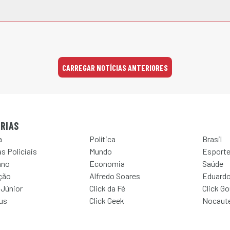
CARREGAR NOTÍCIAS ANTERIORES
RIAS
a
Política
Brasil
s Policiais
Mundo
Esport
ano
Economia
Saúde
ção
Alfredo Soares
Eduardo
 Júnior
Click da Fé
Click G
Jus
Click Geek
Nocaut