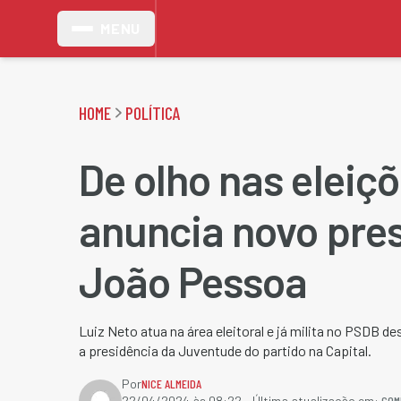
MENU
HOME
POLÍTICA
De olho nas eleiç
anuncia novo pre
João Pessoa
Luiz Neto atua na área eleitoral e já milita no PSDB 
a presidência da Juventude do partido na Capital.
Por
NICE ALMEIDA
COM
22/04/2024 às 08:22
- Última atualização em: