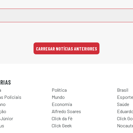
CARREGAR NOTÍCIAS ANTERIORES
RIAS
a
Política
Brasil
s Policiais
Mundo
Esport
ano
Economia
Saúde
ção
Alfredo Soares
Eduardo
 Júnior
Click da Fé
Click G
Jus
Click Geek
Nocaut