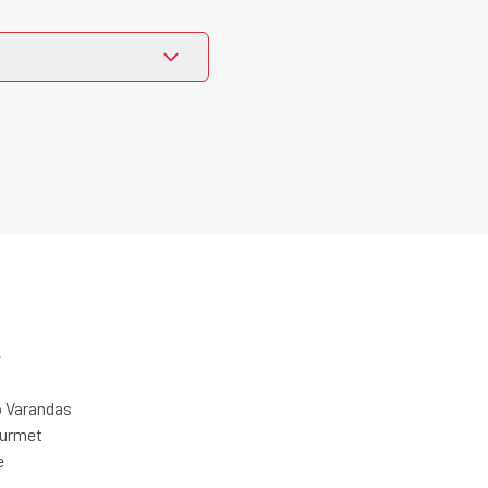
e
 Varandas
ourmet
e