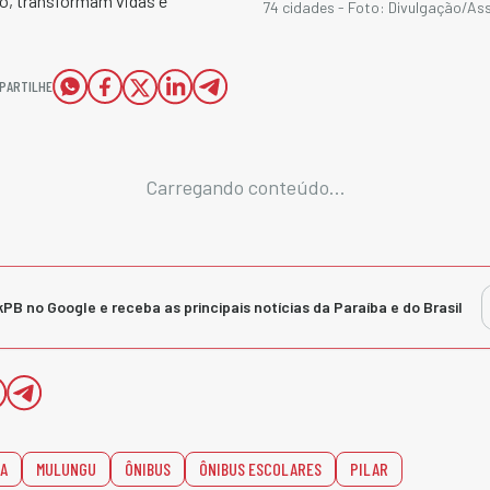
o, transformam vidas e
74 cidades - Foto: Divulgação/As
PARTILHE
Carregando conteúdo...
kPB no Google e receba as principais notícias da Paraíba e do Brasil
A
MULUNGU
ÔNIBUS
ÔNIBUS ESCOLARES
PILAR