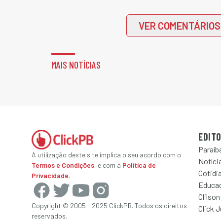
VER COMENTÁRIOS
MAIS NOTÍCIAS
EDITO
Paraíb
A utilização deste site implica o seu acordo com o
Notícia
Termos e Condições
, e com a
Política de
Cotidi
Privacidade
.
Educa
Clilson
Copyright © 2005 - 2025 ClickPB. Todos os direitos
Click 
reservados.