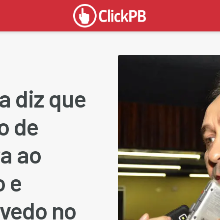
a diz que
o de
a ao
o e
vedo no