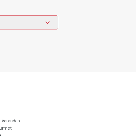
e
 Varandas
ourmet
e