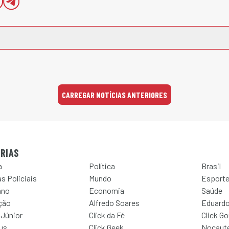
CARREGAR NOTÍCIAS ANTERIORES
RIAS
a
Política
Brasil
s Policiais
Mundo
Esport
ano
Economia
Saúde
ção
Alfredo Soares
Eduardo
 Júnior
Click da Fé
Click G
Jus
Click Geek
Nocaut