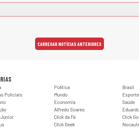
CARREGAR NOTÍCIAS ANTERIORES
RIAS
a
Política
Brasil
s Policiais
Mundo
Esport
ano
Economia
Saúde
ção
Alfredo Soares
Eduardo
 Júnior
Click da Fé
Click G
Jus
Click Geek
Nocaut