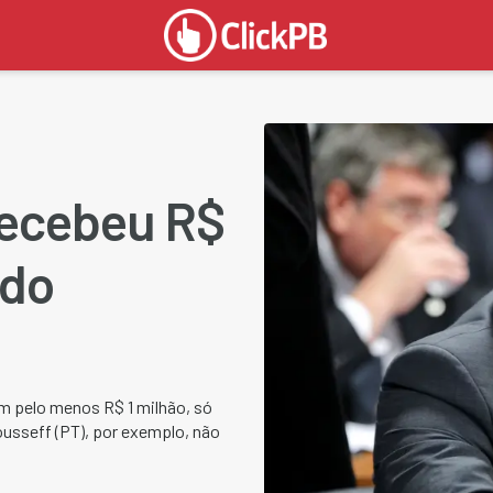
recebeu R$
ndo
m pelo menos R$ 1 milhão, só
usseff (PT), por exemplo, não