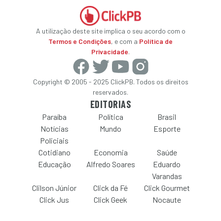
A utilização deste site implica o seu acordo com o
Termos e Condições
, e com a
Política de
Privacidade
.
Copyright © 2005 - 2025 ClickPB. Todos os direitos
reservados.
EDITORIAS
Paraíba
Política
Brasil
Notícias
Mundo
Esporte
Policiais
Cotidiano
Economia
Saúde
Educação
Alfredo Soares
Eduardo
Varandas
Clilson Júnior
Click da Fé
Click Gourmet
Click Jus
Click Geek
Nocaute