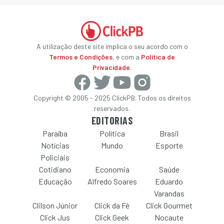
A utilização deste site implica o seu acordo com o
Termos e Condições
, e com a
Política de
Privacidade
.
Copyright © 2005 - 2025 ClickPB. Todos os direitos
reservados.
EDITORIAS
Paraíba
Política
Brasil
Notícias
Mundo
Esporte
Policiais
Cotidiano
Economia
Saúde
Educação
Alfredo Soares
Eduardo
Varandas
Clilson Júnior
Click da Fé
Click Gourmet
Click Jus
Click Geek
Nocaute