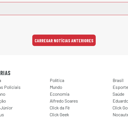
CARREGAR NOTÍCIAS ANTERIORES
RIAS
a
Política
Brasil
s Policiais
Mundo
Esport
ano
Economia
Saúde
ção
Alfredo Soares
Eduardo
 Júnior
Click da Fé
Click G
Jus
Click Geek
Nocaut