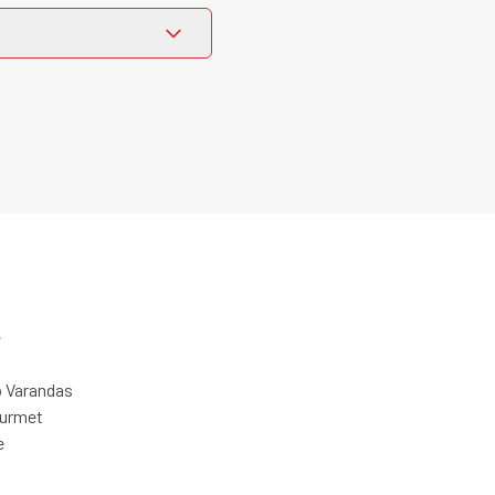
e
 Varandas
ourmet
e